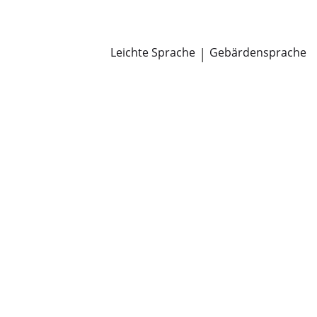
Newsroom
Pressemitteilungen
Öffentliche Zustellungen
Leichte Sprache
|
Gebärdensprache