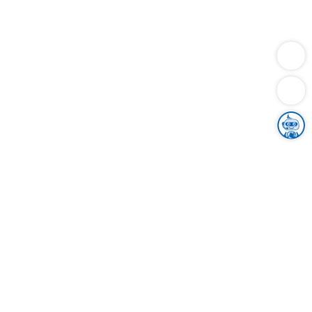
Dienstleistungen
Bauen
Lebensunterhalt & Soziales
Verkehr
Familie
Migration & Integration
Sicherheit & Ordnung
Wirtschaft
Gesundheit
Umwelt
Unsere Ämter
Landkreis & Verwaltung
Der Ortenaukreis
Gesundheit, Sicherheit & Soziales
Bildung
Zuwanderung
Ländlicher Raum
Klimaschutz
Tourismus
Bekanntmachungen
Gleichstellung von Frauen und Männern
Grenzüberschreitende Zusammenarbeit
Kreistag
Kreistagsinformationssystem
Kreisrecht
Kreistagswahl
Karriere
Stellenangebote
Eventkalender
Ausbildung
Studium
Praktikum
Freiwilligendienst
Unser Leitbild