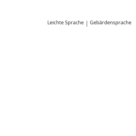
Newsroom
Pressemitteilungen
Öffentliche Zustellungen
Leichte Sprache
|
Gebärdensprache