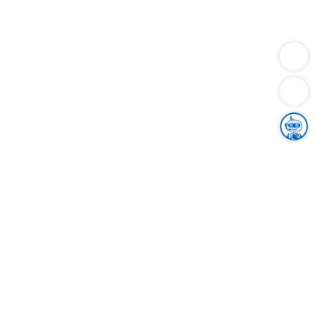
Dienstleistungen
Bauen
Lebensunterhalt & Soziales
Verkehr
Familie
Migration & Integration
Sicherheit & Ordnung
Wirtschaft
Gesundheit
Umwelt
Unsere Ämter
Landkreis & Verwaltung
Der Ortenaukreis
Gesundheit, Sicherheit & Soziales
Bildung
Zuwanderung
Ländlicher Raum
Klimaschutz
Tourismus
Bekanntmachungen
Gleichstellung von Frauen und Männern
Grenzüberschreitende Zusammenarbeit
Kreistag
Kreistagsinformationssystem
Kreisrecht
Kreistagswahl
Karriere
Stellenangebote
Eventkalender
Ausbildung
Studium
Praktikum
Freiwilligendienst
Unser Leitbild