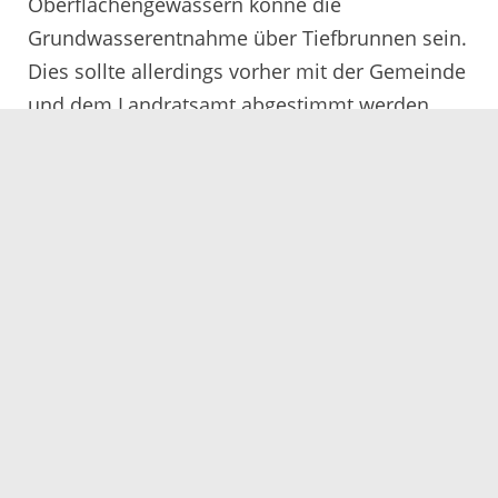
Oberflächengewässern könne die
Grundwasserentnahme über Tiefbrunnen sein.
Dies sollte allerdings vorher mit der Gemeinde
und dem Landratsamt abgestimmt werden.
Die aktuellen Pegelstände sind im Internet auf
den Seiten der Hochwasservorhersagezentrale
HVZ unter
www.hvz.baden-wuerttemberg.de
abrufbar.
Servicezeiten
Kontakt
Barrierefreiheit
Impressum
Datenschutz
Fehler melden
Elektronische Kommunikation