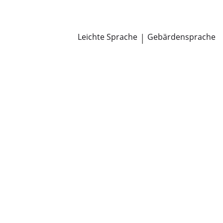
Newsroom
Pressemitteilungen
Öffentliche Zustellungen
Leichte Sprache
|
Gebärdensprache