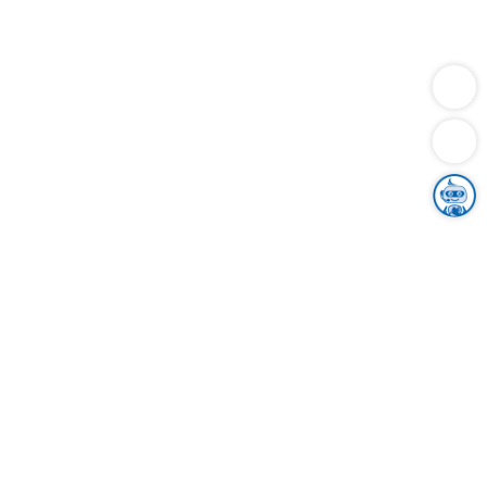
Dienstleistungen
Bauen
Lebensunterhalt & Soziales
Verkehr
Familie
Migration & Integration
Sicherheit & Ordnung
Wirtschaft
Gesundheit
Umwelt
Unsere Ämter
Landkreis & Verwaltung
Der Ortenaukreis
Gesundheit, Sicherheit & Soziales
Bildung
Zuwanderung
Ländlicher Raum
Klimaschutz
Tourismus
Bekanntmachungen
Gleichstellung von Frauen und Männern
Grenzüberschreitende Zusammenarbeit
Kreistag
Kreistagsinformationssystem
Kreisrecht
Kreistagswahl
Karriere
Stellenangebote
Eventkalender
Ausbildung
Studium
Praktikum
Freiwilligendienst
Unser Leitbild