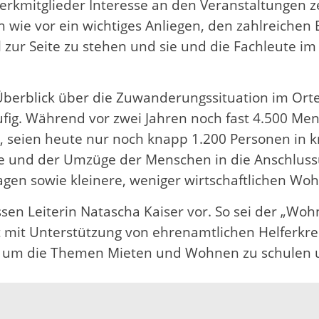
rkmitglieder Interesse an den Veranstaltungen ze
 wie vor ein wichtiges Anliegen, den zahlreichen E
 zur Seite zu stehen und sie und die Fachleute im 
 Überblick über die Zuwanderungssituation im Ort
ufig. Während vor zwei Jahren noch fast 4.500 M
n, seien heute nur noch knapp 1.200 Personen in 
e und der Umzüge der Menschen in die Anschlus
agen sowie kleinere, weniger wirtschaftlichen Woh
essen Leiterin Natascha Kaiser vor. So sei der „W
st mit Unterstützung von ehrenamtlichen Helferkr
 um die Themen Mieten und Wohnen zu schulen und
chiedenen Orten fortgeführt werden soll, ist der
18 und 24 Jahren, die aufgrund ihrer Volljährigke