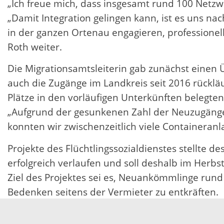
„Ich freue mich, dass insgesamt rund 100 Netzwe
„Damit Integration gelingen kann, ist es uns nach
in der ganzen Ortenau engagieren, professionell
Roth weiter.
Die Migrationsamtsleiterin gab zunächst einen
auch die Zugänge im Landkreis seit 2016 rücklä
Plätze in den vorläufigen Unterkünften belegte
„Aufgrund der gesunkenen Zahl der Neuzugäng
konnten wir zwischenzeitlich viele Containeranl
Projekte des Flüchtlingssozialdienstes stellte d
erfolgreich verlaufen und soll deshalb im Herb
Ziel des Projektes sei es, Neuankömmlinge rund
Bedenken seitens der Vermieter zu entkräften.
Ein weiteres gelungenes Programm, das an vers
Seminarangebot soll junge Flüchtlinge zwischen 