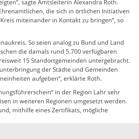
igten“, sagte Amtsleiterin Alexandra Roth.
hrenamtlichen, die sich in örtlichen Initiativen
Kreis miteinander in Kontakt zu bringen“, so
enaukreis. So seien analog zu Bund und Land
enschen die damals rund 5.700 verfügbaren
kreisweit 15 Standortgemeinden untergebracht.
sunterbringung der Städte und Gemeinden
neinheiten aufgeben“, erklärte Roth.
ohnungsführerschein“ in der Region Lahr sehr
eisen in weiteren Regionen umgesetzt werden.
, mithilfe eines Zertifikats, mögliche
 Workshop „3 DAYS WORK & LIFE“. Das
it keine Regelschule in Deutschland besucht