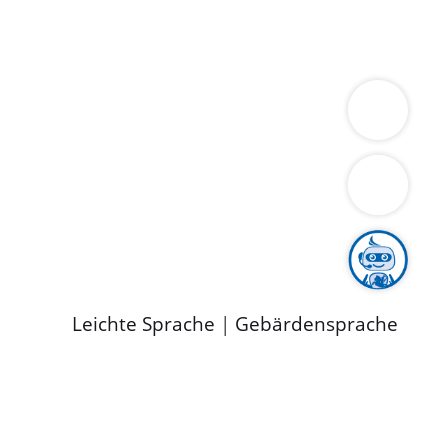
ung
Wirtschaft
Gesundheit
Umwelt
limaschutz
Tourismus
Bekanntmachungen
ild
Leichte Sprache
|
Gebärdensprache