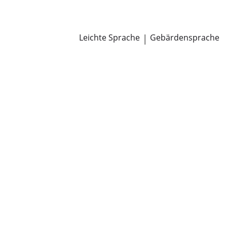
Newsroom
Pressemitteilungen
Öffentliche Zustellungen
Leichte Sprache
|
Gebärdensprache