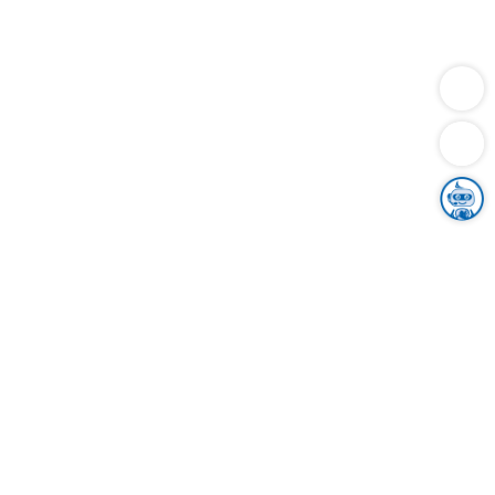
Dienstleistungen
Bauen
Lebensunterhalt & Soziales
Verkehr
Familie
Migration & Integration
Sicherheit & Ordnung
Wirtschaft
Gesundheit
Umwelt
Unsere Ämter
Landkreis & Verwaltung
Der Ortenaukreis
Gesundheit, Sicherheit & Soziales
Bildung
Zuwanderung
Ländlicher Raum
Klimaschutz
Tourismus
Bekanntmachungen
Gleichstellung von Frauen und Männern
Grenzüberschreitende Zusammenarbeit
Kreistag
Kreistagsinformationssystem
Kreisrecht
Kreistagswahl
Karriere
Stellenangebote
Eventkalender
Ausbildung
Studium
Praktikum
Freiwilligendienst
Unser Leitbild