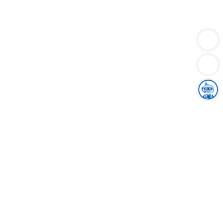
Dienstleistungen
Bauen
Lebensunterhalt & Soziales
Verkehr
Familie
Migration & Integration
Sicherheit & Ordnung
Wirtschaft
Gesundheit
Umwelt
Unsere Ämter
Landkreis & Verwaltung
Der Ortenaukreis
Gesundheit, Sicherheit & Soziales
Bildung
Zuwanderung
Ländlicher Raum
Klimaschutz
Tourismus
Bekanntmachungen
Gleichstellung von Frauen und Männern
Grenzüberschreitende Zusammenarbeit
Kreistag
Kreistagsinformationssystem
Kreisrecht
Kreistagswahl
Karriere
Stellenangebote
Eventkalender
Ausbildung
Studium
Praktikum
Freiwilligendienst
Unser Leitbild