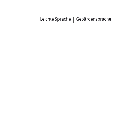
Newsroom
Pressemitteilungen
Öffentliche Zustellungen
Leichte Sprache
|
Gebärdensprache