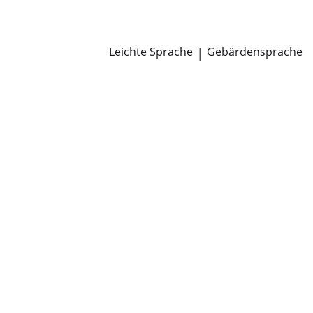
Newsroom
Pressemitteilungen
Öffentliche Zustellungen
Leichte Sprache
|
Gebärdensprache