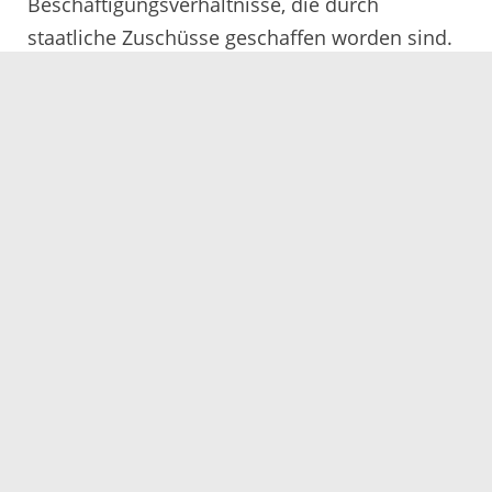
Beschäftigungsverhältnisse, die durch
staatliche Zuschüsse geschaffen worden sind.
Insgesamt konnten so im Berichtsmonat 207
Menschen in den Arbeitsmarkt integriert
werden.
Statistikreport April 2018
(76 kB)
Servicezeiten
Kontakt
Barrierefreiheit
Impressum
Datenschutz
Fehler melden
Elektronische Kommunikation