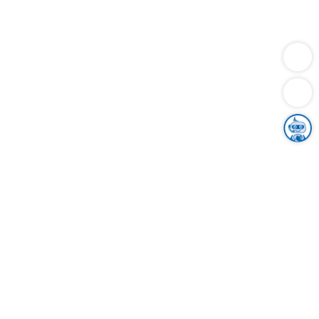
Dienstleistungen
Bauen
Lebensunterhalt & Soziales
Verkehr
Familie
Migration & Integration
Sicherheit & Ordnung
Wirtschaft
Gesundheit
Umwelt
Unsere Ämter
Landkreis & Verwaltung
Der Ortenaukreis
Gesundheit, Sicherheit & Soziales
Bildung
Zuwanderung
Ländlicher Raum
Klimaschutz
Tourismus
Bekanntmachungen
Gleichstellung von Frauen und Männern
Grenzüberschreitende Zusammenarbeit
Kreistag
Kreistagsinformationssystem
Kreisrecht
Kreistagswahl
Karriere
Stellenangebote
Eventkalender
Ausbildung
Studium
Praktikum
Freiwilligendienst
Unser Leitbild