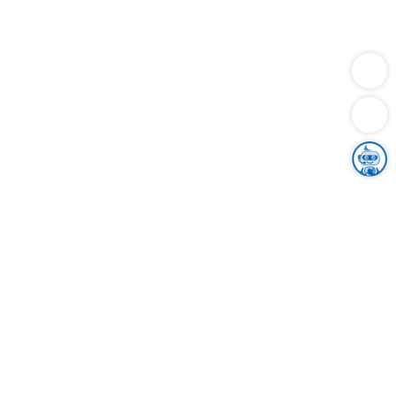
Dienstleistungen
Bauen
Lebensunterhalt & Soziales
Verkehr
Familie
Migration & Integration
Sicherheit & Ordnung
Wirtschaft
Gesundheit
Umwelt
Unsere Ämter
Landkreis & Verwaltung
Der Ortenaukreis
Gesundheit, Sicherheit & Soziales
Bildung
Zuwanderung
Ländlicher Raum
Klimaschutz
Tourismus
Bekanntmachungen
Gleichstellung von Frauen und Männern
Grenzüberschreitende Zusammenarbeit
Kreistag
Kreistagsinformationssystem
Kreisrecht
Kreistagswahl
Karriere
Stellenangebote
Eventkalender
Ausbildung
Studium
Praktikum
Freiwilligendienst
Unser Leitbild