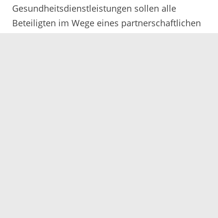
Gesundheitsdienstleistungen sollen alle
Beteiligten im Wege eines partnerschaftlichen
Dialoges beraten und entwickeln.
Geplant ist, die Nachnutzungskonzepte im
Rahmen der moderierten Strukturgespräche
des Landes sowie in der kommunalen
Gesundheitskonferenz zu erarbeiten.
Besondere Berücksichtigung soll dabei die
erforderliche Verzahnung zwischen stationären
Klinikangeboten, Notfallversorgung und
ambulanter Versorgung finden.
Zur strategischen Weiterentwicklung des
medizinischen Leistungsportfolios der
Standorte Achern und Oberkirch kündigten