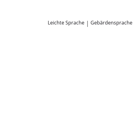
Newsroom
Pressemitteilungen
Öffentliche Zustellungen
Leichte Sprache
|
Gebärdensprache