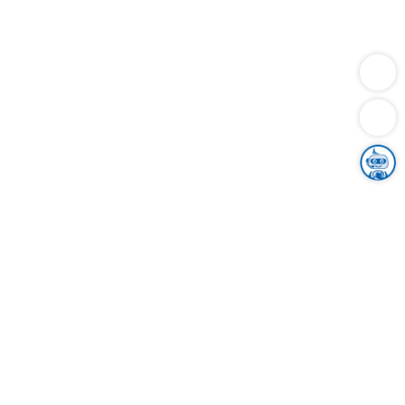
Dienstleistungen
Bauen
Lebensunterhalt & Soziales
Verkehr
Familie
Migration & Integration
Sicherheit & Ordnung
Wirtschaft
Gesundheit
Umwelt
Unsere Ämter
Landkreis & Verwaltung
Der Ortenaukreis
Gesundheit, Sicherheit & Soziales
Bildung
Zuwanderung
Ländlicher Raum
Klimaschutz
Tourismus
Bekanntmachungen
Gleichstellung von Frauen und Männern
Grenzüberschreitende Zusammenarbeit
Kreistag
Kreistagsinformationssystem
Kreisrecht
Kreistagswahl
Karriere
Stellenangebote
Eventkalender
Ausbildung
Studium
Praktikum
Freiwilligendienst
Unser Leitbild