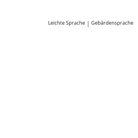
Newsroom
Pressemitteilungen
Öffentliche Zustellungen
Leichte Sprache
|
Gebärdensprache