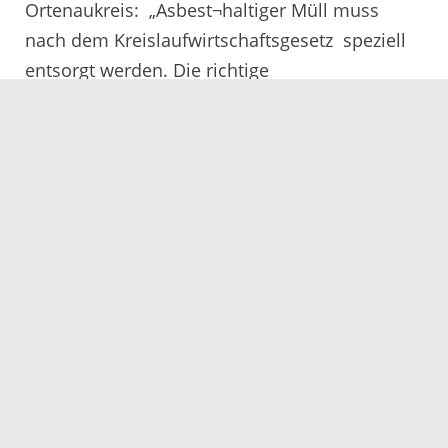
Ortenaukreis: „Asbest¬haltiger Müll muss
nach dem Kreislaufwirtschaftsgesetz speziell
entsorgt werden. Die richtige
Entsorgungsanlage für Asbestzementabfälle im
Ortenaukreis ist der Zweckverband
Abfallbehandlung Kahlenberg in Ringsheim.“
Weitere Auskünfte zum Umgang mit und zur
Entsorgung von asbesthaltigen Baustoffen
erteilt das Amt für Gewerbeaufsicht,
Immissionsschutz und Abfallrecht, in der
Badstraße 20, 77652 Offenburg, unter der
Telefonnummer 0781 805 9907 oder 9818, oder
Telefax 0781 805 9646 und E-Mail:
gewerbeaufsicht@ortenaukreis.de.