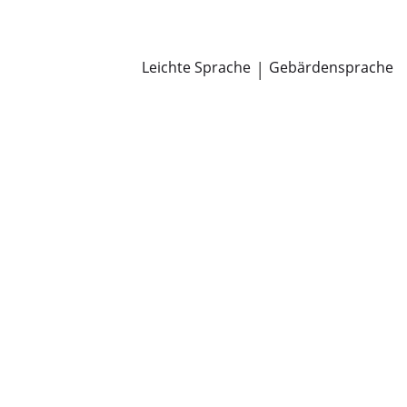
Newsroom
Pressemitteilungen
Öffentliche Zustellungen
Leichte Sprache
|
Gebärdensprache