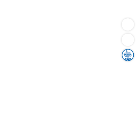
Dienstleistungen
Bauen
Lebensunterhalt & Soziales
Verkehr
Familie
Migration & Integration
Sicherheit & Ordnung
Wirtschaft
Gesundheit
Umwelt
Unsere Ämter
Landkreis & Verwaltung
Der Ortenaukreis
Gesundheit, Sicherheit & Soziales
Bildung
Zuwanderung
Ländlicher Raum
Klimaschutz
Tourismus
Bekanntmachungen
Gleichstellung von Frauen und Männern
Grenzüberschreitende Zusammenarbeit
Kreistag
Kreistagsinformationssystem
Kreisrecht
Kreistagswahl
Karriere
Stellenangebote
Eventkalender
Ausbildung
Studium
Praktikum
Freiwilligendienst
Unser Leitbild