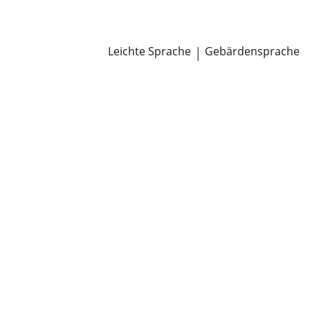
Newsroom
Pressemitteilungen
Öffentliche Zustellungen
Leichte Sprache
|
Gebärdensprache