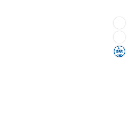
Dienstleistungen
Bauen
Lebensunterhalt & Soziales
Verkehr
Familie
Migration & Integration
Sicherheit & Ordnung
Wirtschaft
Gesundheit
Umwelt
Unsere Ämter
Landkreis & Verwaltung
Der Ortenaukreis
Gesundheit, Sicherheit & Soziales
Bildung
Zuwanderung
Ländlicher Raum
Klimaschutz
Tourismus
Bekanntmachungen
Gleichstellung von Frauen und Männern
Grenzüberschreitende Zusammenarbeit
Kreistag
Kreistagsinformationssystem
Kreisrecht
Kreistagswahl
Karriere
Stellenangebote
Eventkalender
Ausbildung
Studium
Praktikum
Freiwilligendienst
Unser Leitbild