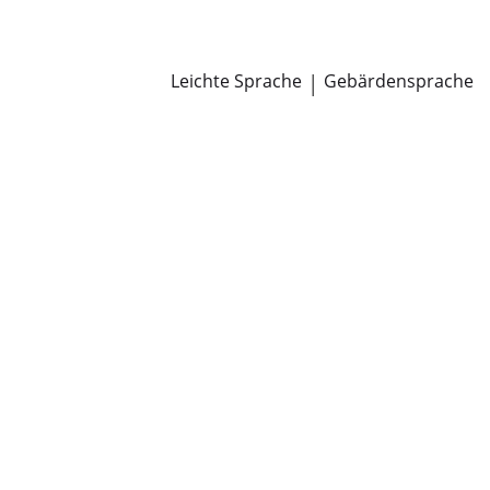
Newsroom
Pressemitteilungen
Öffentliche Zustellungen
Leichte Sprache
|
Gebärdensprache