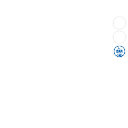
Dienstleistungen
Bauen
Lebensunterhalt & Soziales
Verkehr
Familie
Migration & Integration
Sicherheit & Ordnung
Wirtschaft
Gesundheit
Umwelt
Unsere Ämter
Landkreis & Verwaltung
Der Ortenaukreis
Gesundheit, Sicherheit & Soziales
Bildung
Zuwanderung
Ländlicher Raum
Klimaschutz
Tourismus
Bekanntmachungen
Gleichstellung von Frauen und Männern
Grenzüberschreitende Zusammenarbeit
Kreistag
Kreistagsinformationssystem
Kreisrecht
Kreistagswahl
Karriere
Stellenangebote
Eventkalender
Ausbildung
Studium
Praktikum
Freiwilligendienst
Unser Leitbild