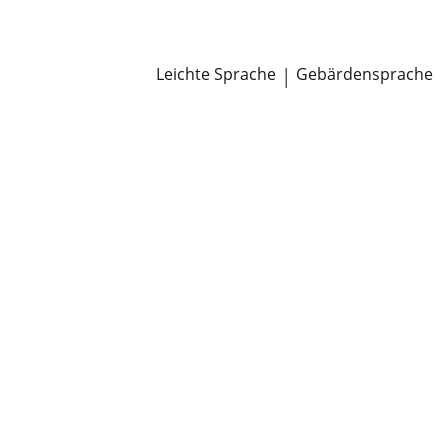
Newsroom
Pressemitteilungen
Öffentliche Zustellungen
Leichte Sprache
|
Gebärdensprache