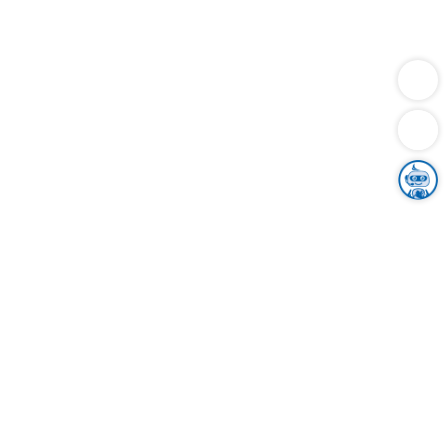
Dienstleistungen
Bauen
Lebensunterhalt & Soziales
Verkehr
Familie
Migration & Integration
Sicherheit & Ordnung
Wirtschaft
Gesundheit
Umwelt
Unsere Ämter
Landkreis & Verwaltung
Der Ortenaukreis
Gesundheit, Sicherheit & Soziales
Bildung
Zuwanderung
Ländlicher Raum
Klimaschutz
Tourismus
Bekanntmachungen
Gleichstellung von Frauen und Männern
Grenzüberschreitende Zusammenarbeit
Kreistag
Kreistagsinformationssystem
Kreisrecht
Kreistagswahl
Karriere
Stellenangebote
Eventkalender
Ausbildung
Studium
Praktikum
Freiwilligendienst
Unser Leitbild