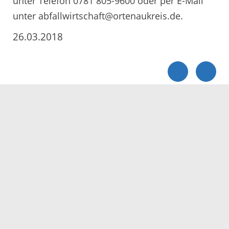
unter Telefon 0781 805-9600 oder per E-Mail
unter abfallwirtschaft@ortenaukreis.de.
26.03.2018
Servicezeiten
Kontakt
Barrierefreiheit
Impressum
Datenschutz
Fehler melden
Elektronische Kommunikation
Kontakt
Landratsamt Ortenaukreis
Badstraße 20