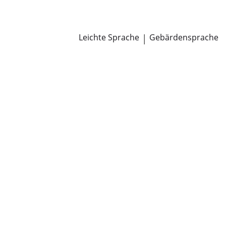
Newsroom
Pressemitteilungen
Öffentliche Zustellungen
Leichte Sprache
|
Gebärdensprache