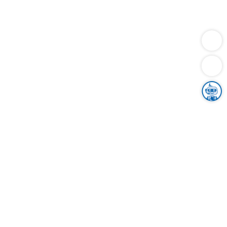
Dienstleistungen
Bauen
Lebensunterhalt & Soziales
Verkehr
Familie
Migration & Integration
Sicherheit & Ordnung
Wirtschaft
Gesundheit
Umwelt
Unsere Ämter
Landkreis & Verwaltung
Der Ortenaukreis
Gesundheit, Sicherheit & Soziales
Bildung
Zuwanderung
Ländlicher Raum
Klimaschutz
Tourismus
Bekanntmachungen
Gleichstellung von Frauen und Männern
Grenzüberschreitende Zusammenarbeit
Kreistag
Kreistagsinformationssystem
Kreisrecht
Kreistagswahl
Karriere
Stellenangebote
Eventkalender
Ausbildung
Studium
Praktikum
Freiwilligendienst
Unser Leitbild