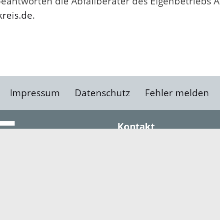
eantworten die Abfallberater des Eigenbetriebs Ab
kreis.de
.
Impressum
Datenschutz
Fehler melden
Kontakt
Landratsamt Ortenauk
Badstraße 20
77652 Offenburg
Telefon: 0781 805-0
Fax: 0781 805-1211