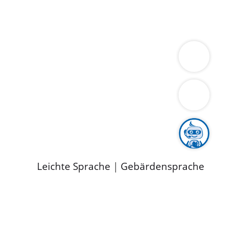
ung
Wirtschaft
Gesundheit
Umwelt
limaschutz
Tourismus
Bekanntmachungen
ild
Leichte Sprache
|
Gebärdensprache