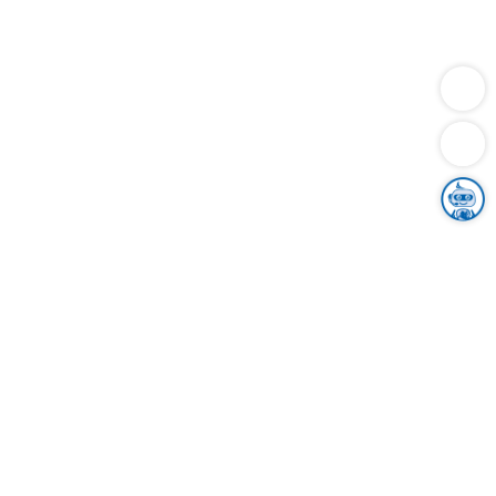
Dienstleistungen
Bauen
Lebensunterhalt & Soziales
Verkehr
Familie
Migration & Integration
Sicherheit & Ordnung
Wirtschaft
Gesundheit
Umwelt
Unsere Ämter
Landkreis & Verwaltung
Der Ortenaukreis
Gesundheit, Sicherheit & Soziales
Bildung
Zuwanderung
Ländlicher Raum
Klimaschutz
Tourismus
Bekanntmachungen
Gleichstellung von Frauen und Männern
Grenzüberschreitende Zusammenarbeit
Kreistag
Kreistagsinformationssystem
Kreisrecht
Kreistagswahl
Karriere
Stellenangebote
Eventkalender
Ausbildung
Studium
Praktikum
Freiwilligendienst
Unser Leitbild