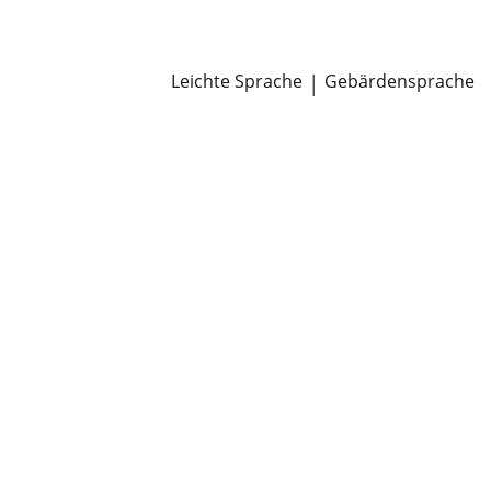
Newsroom
Pressemitteilungen
Öffentliche Zustellungen
Leichte Sprache
|
Gebärdensprache