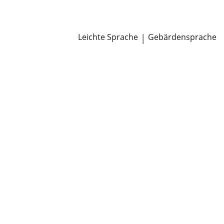
Newsroom
Pressemitteilungen
Öffentliche Zustellungen
Leichte Sprache
|
Gebärdensprache