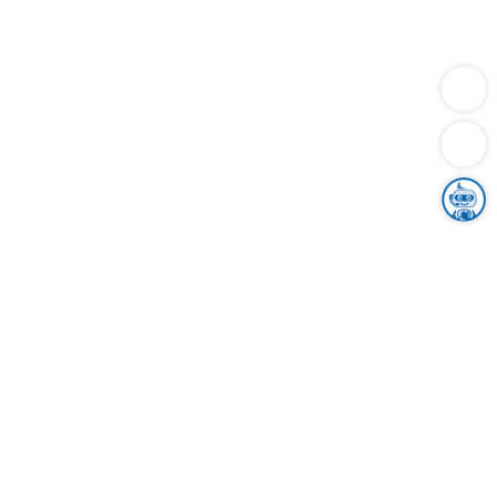
Dienstleistungen
Bauen
Lebensunterhalt & Soziales
Verkehr
Familie
Migration & Integration
Sicherheit & Ordnung
Wirtschaft
Gesundheit
Umwelt
Unsere Ämter
Landkreis & Verwaltung
Der Ortenaukreis
Gesundheit, Sicherheit & Soziales
Bildung
Zuwanderung
Ländlicher Raum
Klimaschutz
Tourismus
Bekanntmachungen
Gleichstellung von Frauen und Männern
Grenzüberschreitende Zusammenarbeit
Kreistag
Kreistagsinformationssystem
Kreisrecht
Kreistagswahl
Karriere
Stellenangebote
Eventkalender
Ausbildung
Studium
Praktikum
Freiwilligendienst
Unser Leitbild