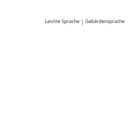
Newsroom
Pressemitteilungen
Öffentliche Zustellungen
Leichte Sprache
|
Gebärdensprache