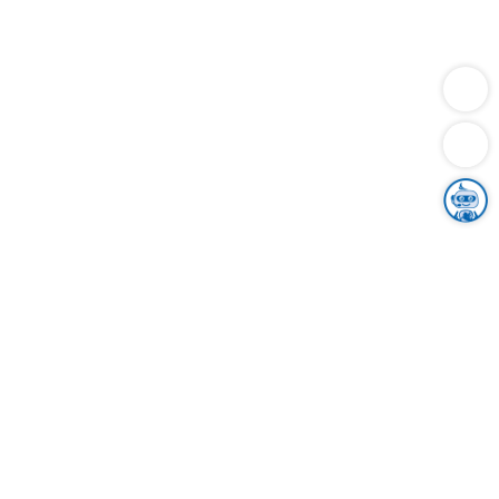
Dienstleistungen
Bauen
Lebensunterhalt & Soziales
Verkehr
Familie
Migration & Integration
Sicherheit & Ordnung
Wirtschaft
Gesundheit
Umwelt
Unsere Ämter
Landkreis & Verwaltung
Der Ortenaukreis
Gesundheit, Sicherheit & Soziales
Bildung
Zuwanderung
Ländlicher Raum
Klimaschutz
Tourismus
Bekanntmachungen
Gleichstellung von Frauen und Männern
Grenzüberschreitende Zusammenarbeit
Kreistag
Kreistagsinformationssystem
Kreisrecht
Kreistagswahl
Karriere
Stellenangebote
Eventkalender
Ausbildung
Studium
Praktikum
Freiwilligendienst
Unser Leitbild