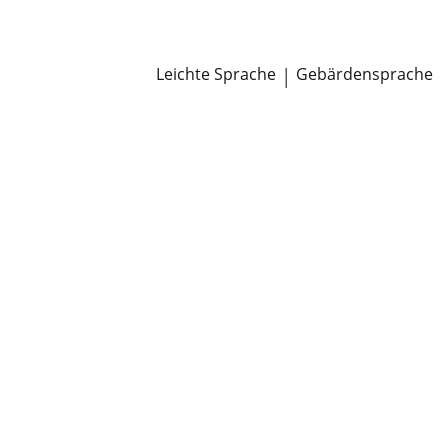
Newsroom
Pressemitteilungen
Öffentliche Zustellungen
Leichte Sprache
|
Gebärdensprache