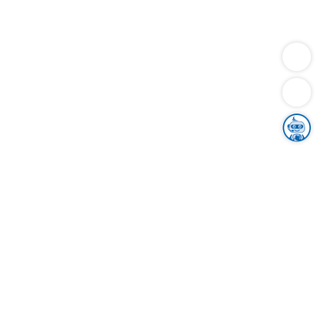
Dienstleistungen
Bauen
Lebensunterhalt & Soziales
Verkehr
Familie
Migration & Integration
Sicherheit & Ordnung
Wirtschaft
Gesundheit
Umwelt
Unsere Ämter
Landkreis & Verwaltung
Der Ortenaukreis
Gesundheit, Sicherheit & Soziales
Bildung
Zuwanderung
Ländlicher Raum
Klimaschutz
Tourismus
Bekanntmachungen
Gleichstellung von Frauen und Männern
Grenzüberschreitende Zusammenarbeit
Kreistag
Kreistagsinformationssystem
Kreisrecht
Kreistagswahl
Karriere
Stellenangebote
Eventkalender
Ausbildung
Studium
Praktikum
Freiwilligendienst
Unser Leitbild