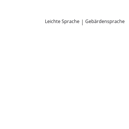
Newsroom
Pressemitteilungen
Öffentliche Zustellungen
Leichte Sprache
|
Gebärdensprache