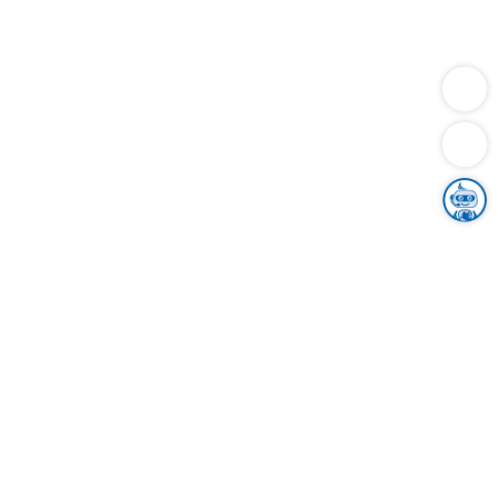
Dienstleistungen
Bauen
Lebensunterhalt & Soziales
Verkehr
Familie
Migration & Integration
Sicherheit & Ordnung
Wirtschaft
Gesundheit
Umwelt
Unsere Ämter
Landkreis & Verwaltung
Der Ortenaukreis
Gesundheit, Sicherheit & Soziales
Bildung
Zuwanderung
Ländlicher Raum
Klimaschutz
Tourismus
Bekanntmachungen
Gleichstellung von Frauen und Männern
Grenzüberschreitende Zusammenarbeit
Kreistag
Kreistagsinformationssystem
Kreisrecht
Kreistagswahl
Karriere
Stellenangebote
Eventkalender
Ausbildung
Studium
Praktikum
Freiwilligendienst
Unser Leitbild