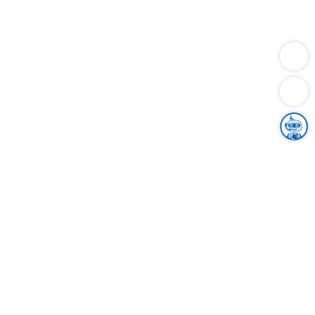
Dienstleistungen
Bauen
Lebensunterhalt & Soziales
Verkehr
Familie
Migration & Integration
Sicherheit & Ordnung
Wirtschaft
Gesundheit
Umwelt
Unsere Ämter
Landkreis & Verwaltung
Der Ortenaukreis
Gesundheit, Sicherheit & Soziales
Bildung
Zuwanderung
Ländlicher Raum
Klimaschutz
Tourismus
Bekanntmachungen
Gleichstellung von Frauen und Männern
Grenzüberschreitende Zusammenarbeit
Kreistag
Kreistagsinformationssystem
Kreisrecht
Kreistagswahl
Karriere
Stellenangebote
Eventkalender
Ausbildung
Studium
Praktikum
Freiwilligendienst
Unser Leitbild