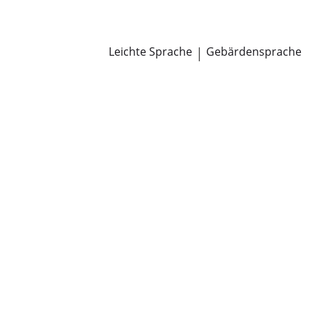
Newsroom
Pressemitteilungen
Öffentliche Zustellungen
Leichte Sprache
|
Gebärdensprache