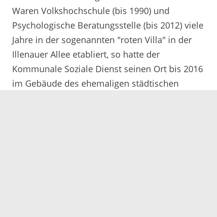
Waren Volkshochschule (bis 1990) und
Psychologische Beratungsstelle (bis 2012) viele
Jahre in der sogenannten "roten Villa" in der
Illenauer Allee etabliert, so hatte der
Kommunale Soziale Dienst seinen Ort bis 2016
im Gebäude des ehemaligen städtischen
Kindergartens in der Friedrichstraße. Vor 25
Jahren gliederte der Kreis eine Außenstelle des
Amts für Soziales und Versorgung räumlich an
den Kommunalen Sozialen Dienst Achern an.
1997 siedelte der Kreis die KFZ-Zulassung und
die Kommunale Arbeitsförderung in der Illenau
an. Seit 1991 ist die Volkshochschule im
ehemaligen Rathaus in Oberachern
beheimatet. Das Amt für Soziales und