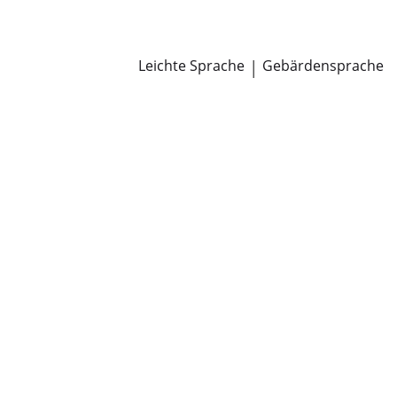
Newsroom
Pressemitteilungen
Öffentliche Zustellungen
Leichte Sprache
|
Gebärdensprache