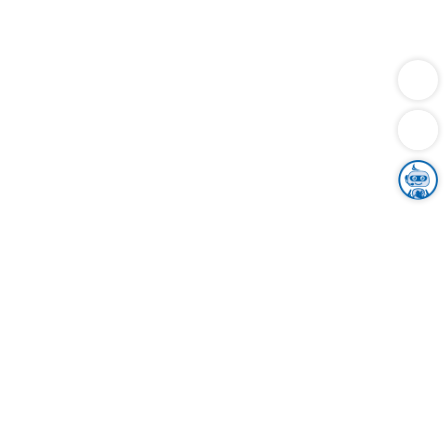
Dienstleistungen
Bauen
Lebensunterhalt & Soziales
Verkehr
Familie
Migration & Integration
Sicherheit & Ordnung
Wirtschaft
Gesundheit
Umwelt
Unsere Ämter
Landkreis & Verwaltung
Der Ortenaukreis
Gesundheit, Sicherheit & Soziales
Bildung
Zuwanderung
Ländlicher Raum
Klimaschutz
Tourismus
Bekanntmachungen
Gleichstellung von Frauen und Männern
Grenzüberschreitende Zusammenarbeit
Kreistag
Kreistagsinformationssystem
Kreisrecht
Kreistagswahl
Karriere
Stellenangebote
Eventkalender
Ausbildung
Studium
Praktikum
Freiwilligendienst
Unser Leitbild