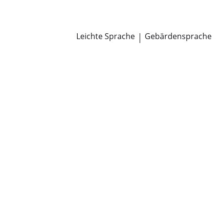
Newsroom
Pressemitteilungen
Öffentliche Zustellungen
Leichte Sprache
|
Gebärdensprache