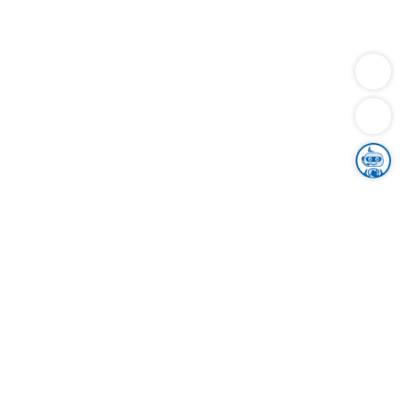
Dienstleistungen
Bauen
Lebensunterhalt & Soziales
Verkehr
Familie
Migration & Integration
Sicherheit & Ordnung
Wirtschaft
Gesundheit
Umwelt
Unsere Ämter
Landkreis & Verwaltung
Der Ortenaukreis
Gesundheit, Sicherheit & Soziales
Bildung
Zuwanderung
Ländlicher Raum
Klimaschutz
Tourismus
Bekanntmachungen
Gleichstellung von Frauen und Männern
Grenzüberschreitende Zusammenarbeit
Kreistag
Kreistagsinformationssystem
Kreisrecht
Kreistagswahl
Karriere
Stellenangebote
Eventkalender
Ausbildung
Studium
Praktikum
Freiwilligendienst
Unser Leitbild