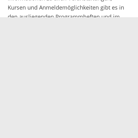
Kursen und Anmeldemöglichkeiten gibt es in
den ausliegenden Programmheften und im
Internet unter
www.vhs-ortenau.de
.
Erreichbar ist die VHS Ortenau auch per E-Mail
(
info@vhs-ortenau.de
) und per Telefon (07841
4005).
Servicezeiten
Kontakt
Barrierefreiheit
Impressum
Datenschutz
Fehler melden
Elektronische Kommunikation