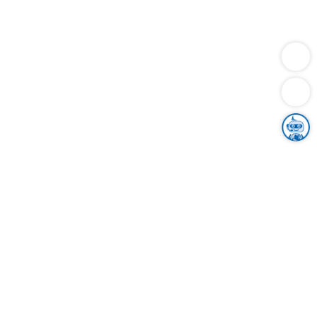
Dienstleistungen
Bauen
Lebensunterhalt & Soziales
Verkehr
Familie
Migration & Integration
Sicherheit & Ordnung
Wirtschaft
Gesundheit
Umwelt
Unsere Ämter
Landkreis & Verwaltung
Der Ortenaukreis
Gesundheit, Sicherheit & Soziales
Bildung
Zuwanderung
Ländlicher Raum
Klimaschutz
Tourismus
Bekanntmachungen
Gleichstellung von Frauen und Männern
Grenzüberschreitende Zusammenarbeit
Kreistag
Kreistagsinformationssystem
Kreisrecht
Kreistagswahl
Karriere
Stellenangebote
Eventkalender
Ausbildung
Studium
Praktikum
Freiwilligendienst
Unser Leitbild