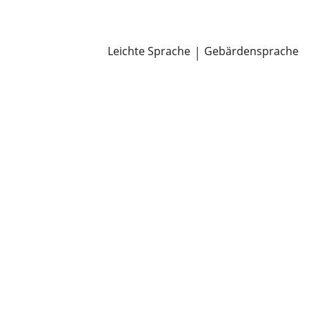
Newsroom
Pressemitteilungen
Öffentliche Zustellungen
Leichte Sprache
|
Gebärdensprache