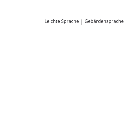
Newsroom
Pressemitteilungen
Öffentliche Zustellungen
Leichte Sprache
|
Gebärdensprache