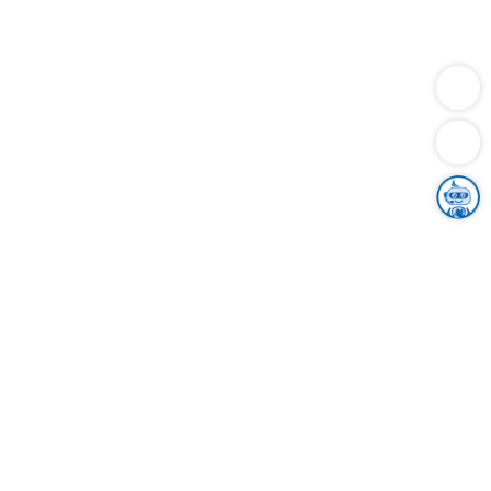
Dienstleistungen
Bauen
Lebensunterhalt & Soziales
Verkehr
Familie
Migration & Integration
Sicherheit & Ordnung
Wirtschaft
Gesundheit
Umwelt
Unsere Ämter
Landkreis & Verwaltung
Der Ortenaukreis
Gesundheit, Sicherheit & Soziales
Bildung
Zuwanderung
Ländlicher Raum
Klimaschutz
Tourismus
Bekanntmachungen
Gleichstellung von Frauen und Männern
Grenzüberschreitende Zusammenarbeit
Kreistag
Kreistagsinformationssystem
Kreisrecht
Kreistagswahl
Karriere
Stellenangebote
Eventkalender
Ausbildung
Studium
Praktikum
Freiwilligendienst
Unser Leitbild