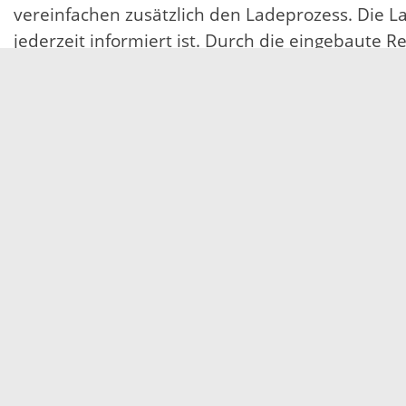
vereinfachen zusätzlich den Ladeprozess. Die La
jederzeit informiert ist. Durch die eingebaute
Die für den Ladevorgang notwendige RFID-Karte 
folgenden Konditionen: Der Grundpreis für die 
berechnet.
Servicezeiten
Kontakt
Barrierefreiheit