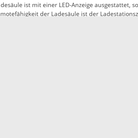
desäule ist mit einer LED-Anzeige ausgestattet, s
 Remotefähigkeit der Ladesäule ist der Ladestatio
(radio-frequency identification card) erhalten I
RFID-Karte beträgt monatlich 7,90 Euro. Für den 
Impressum
Datenschutz
Fehler melden
Kontakt
Landratsamt Ortenauk
Badstraße 20