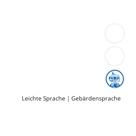
ung
Wirtschaft
Gesundheit
Umwelt
limaschutz
Tourismus
Bekanntmachungen
ild
Leichte Sprache
|
Gebärdensprache