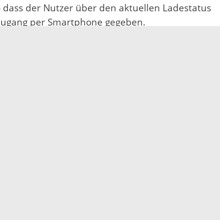
o dass der Nutzer über den aktuellen Ladestatus
nszugang per Smartphone gegeben.
nteressenten vom E-Werk Mittelbaden zu
Ladevorgang werden drei Euro pro Stunde
Elektronische Kommunikation
reis