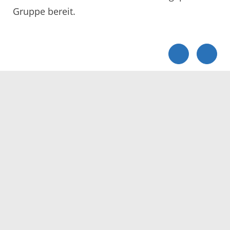
Gruppe bereit.
Servicezeiten
Kontakt
Barrierefreiheit
Impressum
Datenschutz
Fehler melden
Elektronische Kommunikation
Kontakt
Landratsamt Ortenaukreis
Badstraße 20
77652 Offenburg