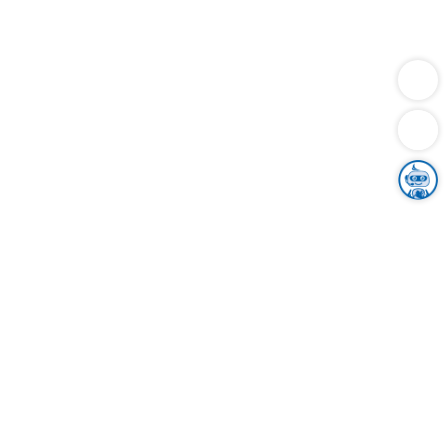
Dienstleistungen
Bauen
Lebensunterhalt & Soziales
Verkehr
Familie
Migration & Integration
Sicherheit & Ordnung
Wirtschaft
Gesundheit
Umwelt
Unsere Ämter
Landkreis & Verwaltung
Der Ortenaukreis
Gesundheit, Sicherheit & Soziales
Bildung
Zuwanderung
Ländlicher Raum
Klimaschutz
Tourismus
Bekanntmachungen
Gleichstellung von Frauen und Männern
Grenzüberschreitende Zusammenarbeit
Kreistag
Kreistagsinformationssystem
Kreisrecht
Kreistagswahl
Karriere
Stellenangebote
Eventkalender
Ausbildung
Studium
Praktikum
Freiwilligendienst
Unser Leitbild