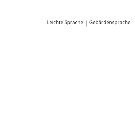
Newsroom
Pressemitteilungen
Öffentliche Zustellungen
Leichte Sprache
|
Gebärdensprache