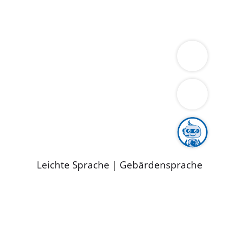
ung
Wirtschaft
Gesundheit
Umwelt
limaschutz
Tourismus
Bekanntmachungen
ild
Leichte Sprache
|
Gebärdensprache