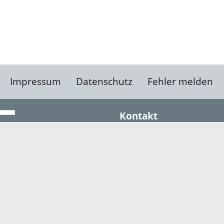
Impressum
Datenschutz
Fehler melden
Kontakt
Landratsamt Ortenauk
Badstraße 20
77652 Offenburg
Telefon: 0781 805-0
Fax: 0781 805-1211
E-Mail senden