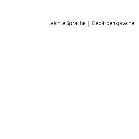
Newsroom
Pressemitteilungen
Öffentliche Zustellungen
Leichte Sprache
|
Gebärdensprache