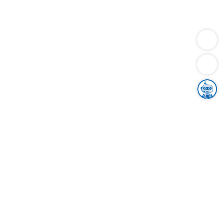
Dienstleistungen
Bauen
Lebensunterhalt & Soziales
Verkehr
Familie
Migration & Integration
Sicherheit & Ordnung
Wirtschaft
Gesundheit
Umwelt
Unsere Ämter
Landkreis & Verwaltung
Der Ortenaukreis
Gesundheit, Sicherheit & Soziales
Bildung
Zuwanderung
Ländlicher Raum
Klimaschutz
Tourismus
Bekanntmachungen
Gleichstellung von Frauen und Männern
Grenzüberschreitende Zusammenarbeit
Kreistag
Kreistagsinformationssystem
Kreisrecht
Kreistagswahl
Karriere
Stellenangebote
Eventkalender
Ausbildung
Studium
Praktikum
Freiwilligendienst
Unser Leitbild