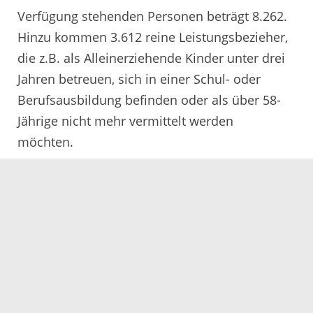
Verfügung stehenden Personen beträgt 8.262.
Hinzu kommen 3.612 reine Leistungsbezieher,
die z.B. als Alleinerziehende Kinder unter drei
Jahren betreuen, sich in einer Schul- oder
Berufsausbildung befinden oder als über 58-
Jährige nicht mehr vermittelt werden
möchten.
Im Juli 2017 haben 180 Arbeitssuchende eine
sozialversicherungspflichtige bzw.
selbständige Erwerbstätigkeit auf dem ersten
Arbeitsmarkt aufgenommen. Hinzu kommen
17 Arbeitsaufnahmen auf dem sogenannten
zweiten Arbeitsmarkt. Somit haben im
Berichtsmonat insgesamt 197