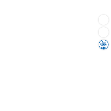
Dienstleistungen
Bauen
Lebensunterhalt & Soziales
Verkehr
Familie
Migration & Integration
Sicherheit & Ordnung
Wirtschaft
Gesundheit
Umwelt
Unsere Ämter
Landkreis & Verwaltung
Der Ortenaukreis
Gesundheit, Sicherheit & Soziales
Bildung
Zuwanderung
Ländlicher Raum
Klimaschutz
Tourismus
Bekanntmachungen
Gleichstellung von Frauen und Männern
Grenzüberschreitende Zusammenarbeit
Kreistag
Kreistagsinformationssystem
Kreisrecht
Kreistagswahl
Karriere
Stellenangebote
Eventkalender
Ausbildung
Studium
Praktikum
Freiwilligendienst
Unser Leitbild