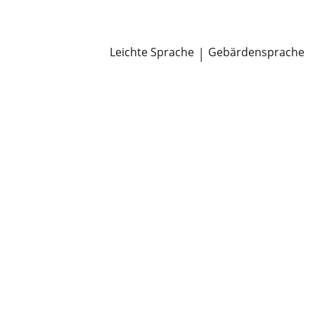
Newsroom
Pressemitteilungen
Öffentliche Zustellungen
Leichte Sprache
|
Gebärdensprache