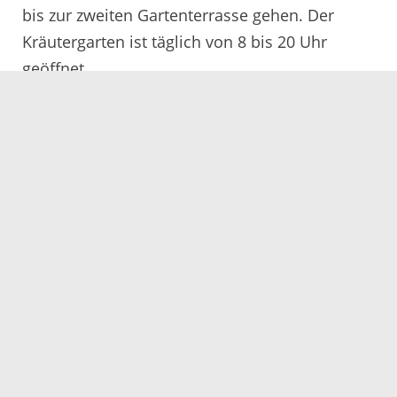
bis zur zweiten Gartenterrasse gehen. Der
Kräutergarten ist täglich von 8 bis 20 Uhr
geöffnet.
Servicezeiten
Kontakt
Barrierefreiheit
Impressum
Datenschutz
Fehler melden
Elektronische Kommunikation
Kontakt
Landratsamt Ortenaukreis