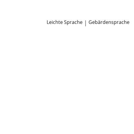
Newsroom
Pressemitteilungen
Öffentliche Zustellungen
Leichte Sprache
|
Gebärdensprache