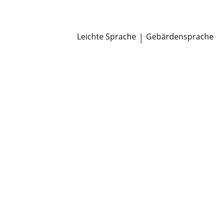
Newsroom
Pressemitteilungen
Öffentliche Zustellungen
Leichte Sprache
|
Gebärdensprache