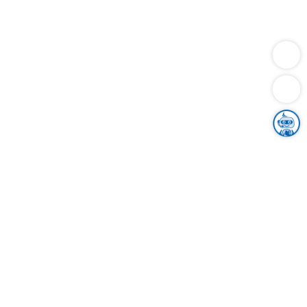
Dienstleistungen
Bauen
Lebensunterhalt & Soziales
Verkehr
Familie
Migration & Integration
Sicherheit & Ordnung
Wirtschaft
Gesundheit
Umwelt
Unsere Ämter
Landkreis & Verwaltung
Der Ortenaukreis
Gesundheit, Sicherheit & Soziales
Bildung
Zuwanderung
Ländlicher Raum
Klimaschutz
Tourismus
Bekanntmachungen
Gleichstellung von Frauen und Männern
Grenzüberschreitende Zusammenarbeit
Kreistag
Kreistagsinformationssystem
Kreisrecht
Kreistagswahl
Karriere
Stellenangebote
Eventkalender
Ausbildung
Studium
Praktikum
Freiwilligendienst
Unser Leitbild