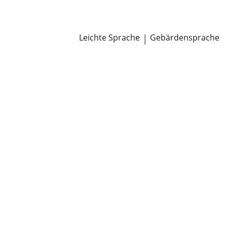
Newsroom
Pressemitteilungen
Öffentliche Zustellungen
Leichte Sprache
|
Gebärdensprache