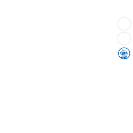
Dienstleistungen
Bauen
Lebensunterhalt & Soziales
Verkehr
Familie
Migration & Integration
Sicherheit & Ordnung
Wirtschaft
Gesundheit
Umwelt
Unsere Ämter
Landkreis & Verwaltung
Der Ortenaukreis
Gesundheit, Sicherheit & Soziales
Bildung
Zuwanderung
Ländlicher Raum
Klimaschutz
Tourismus
Bekanntmachungen
Gleichstellung von Frauen und Männern
Grenzüberschreitende Zusammenarbeit
Kreistag
Kreistagsinformationssystem
Kreisrecht
Kreistagswahl
Karriere
Stellenangebote
Eventkalender
Ausbildung
Studium
Praktikum
Freiwilligendienst
Unser Leitbild