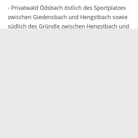
- Privatwald Ödsbach östlich des Sportplatzes
zwischen Giedensbach und Hengstbach sowie
südlich des Gründle zwischen Hengstbach und
Wäldenstraße und westlich der Wäldenstraße
bis Ofenloch
Forstbezirk Offenburg (Zeitraum Mitte bis Ende
Juli 2017):
Start in Durbach (Hardtwald) zwischen
Ebersweier und Durbach. Nach ein bis zwei
Tagen wird in den Gengenbacher Stadtwald
westlich der Kinzig zwischen Fußbach und
Bermersbach gewechselt, wo die Maßnahme
nach weiteren vier bis fünf Tagen beendet sein
soll.