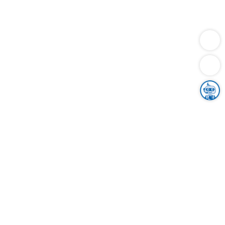
Dienstleistungen
Bauen
Lebensunterhalt & Soziales
Verkehr
Familie
Migration & Integration
Sicherheit & Ordnung
Wirtschaft
Gesundheit
Umwelt
Unsere Ämter
Landkreis & Verwaltung
Der Ortenaukreis
Gesundheit, Sicherheit & Soziales
Bildung
Zuwanderung
Ländlicher Raum
Klimaschutz
Tourismus
Bekanntmachungen
Gleichstellung von Frauen und Männern
Grenzüberschreitende Zusammenarbeit
Kreistag
Kreistagsinformationssystem
Kreisrecht
Kreistagswahl
Karriere
Stellenangebote
Eventkalender
Ausbildung
Studium
Praktikum
Freiwilligendienst
Unser Leitbild