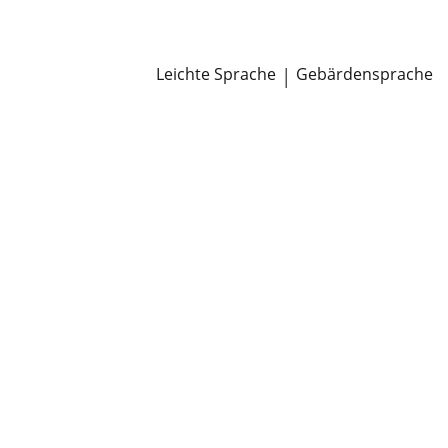
Newsroom
Pressemitteilungen
Öffentliche Zustellungen
Leichte Sprache
|
Gebärdensprache