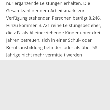
nur ergänzende Leistungen erhalten. Die
Gesamtzahl der dem Arbeitsmarkt zur
Verfügung stehenden Personen beträgt 8.246.
Hinzu kommen 3.721 reine Leistungsbezieher,
die z.B. als Alleinerziehende Kinder unter drei
Jahren betreuen, sich in einer Schul- oder
Berufsausbildung befinden oder als über 58-
Jährige nicht mehr vermittelt werden
möchten.
Im Juni 2017 haben 153 Arbeitssuchende eine
sozialversicherungspflichtige bzw.
selbständige Erwerbstätigkeit auf dem ersten
Arbeitsmarkt aufgenommen. Hinzu kommen
27 Arbeitsaufnahmen auf dem sogenannten
zweiten Arbeitsmarkt. Insgesamt haben im