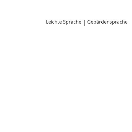
Newsroom
Pressemitteilungen
Öffentliche Zustellungen
Leichte Sprache
|
Gebärdensprache