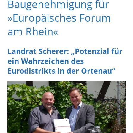
Baugenehmigung für
»Europäisches Forum
am Rhein«
Landrat Scherer: „Potenzial für
ein Wahrzeichen des
Eurodistrikts in der Ortenau“