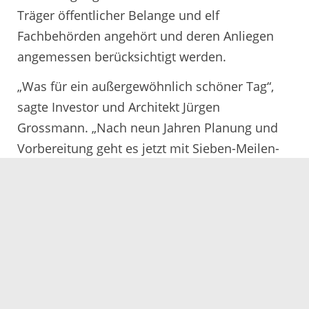
Träger öffentlicher Belange und elf
Fachbehörden angehört und deren Anliegen
angemessen berücksichtigt werden.
„Was für ein außergewöhnlich schöner Tag“,
sagte Investor und Architekt Jürgen
Grossmann. „Nach neun Jahren Planung und
Vorbereitung geht es jetzt mit Sieben-Meilen-
Stiefeln dem Ziel entgegen: Das ist ein tolles
Glücksgefühl.“
Bereits in zwei Jahren soll das Forum am Rhein
eröffnet werden, so Grossmann. „Zunächst
wird jetzt eine Trafo-Station versetzt, im August
rollen dann die Bagger an. Bis Ende August
wollen wir mit den Erdarbeiten soweit sein und