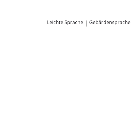
Newsroom
Pressemitteilungen
Öffentliche Zustellungen
Leichte Sprache
|
Gebärdensprache