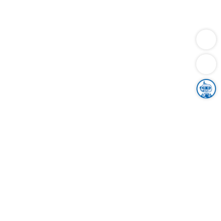
Dienstleistungen
Bauen
Lebensunterhalt & Soziales
Verkehr
Familie
Migration & Integration
Sicherheit & Ordnung
Wirtschaft
Gesundheit
Umwelt
Unsere Ämter
Landkreis & Verwaltung
Der Ortenaukreis
Gesundheit, Sicherheit & Soziales
Bildung
Zuwanderung
Ländlicher Raum
Klimaschutz
Tourismus
Bekanntmachungen
Gleichstellung von Frauen und Männern
Grenzüberschreitende Zusammenarbeit
Kreistag
Kreistagsinformationssystem
Kreisrecht
Kreistagswahl
Karriere
Stellenangebote
Eventkalender
Ausbildung
Studium
Praktikum
Freiwilligendienst
Unser Leitbild