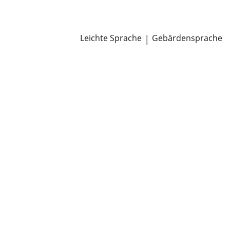
Newsroom
Pressemitteilungen
Öffentliche Zustellungen
Leichte Sprache
|
Gebärdensprache