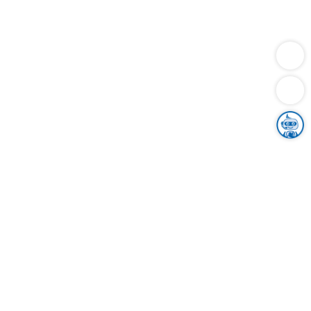
Dienstleistungen
Bauen
Lebensunterhalt & Soziales
Verkehr
Familie
Migration & Integration
Sicherheit & Ordnung
Wirtschaft
Gesundheit
Umwelt
Unsere Ämter
Landkreis & Verwaltung
Der Ortenaukreis
Gesundheit, Sicherheit & Soziales
Bildung
Zuwanderung
Ländlicher Raum
Klimaschutz
Tourismus
Bekanntmachungen
Gleichstellung von Frauen und Männern
Grenzüberschreitende Zusammenarbeit
Kreistag
Kreistagsinformationssystem
Kreisrecht
Kreistagswahl
Karriere
Stellenangebote
Eventkalender
Ausbildung
Studium
Praktikum
Freiwilligendienst
Unser Leitbild