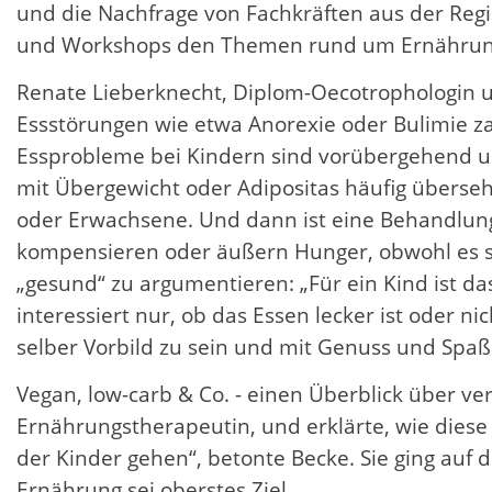
und die Nachfrage von Fachkräften aus der Regi
und Workshops den Themen rund um Ernährung
Renate Lieberknecht, Diplom-Oecotrophologin un
Essstörungen wie etwa Anorexie oder Bulimie z
Essprobleme bei Kindern sind vorübergehend un
mit Übergewicht oder Adipositas häufig überse
oder Erwachsene. Und dann ist eine Behandlung 
kompensieren oder äußern Hunger, obwohl es sic
„gesund“ zu argumentieren: „Für ein Kind ist da
interessiert nur, ob das Essen lecker ist oder n
selber Vorbild zu sein und mit Genuss und Spaß
Vegan, low-carb & Co. - einen Überblick über 
Ernährungstherapeutin, und erklärte, wie diese
der Kinder gehen“, betonte Becke. Sie ging auf
Ernährung sei oberstes Ziel.