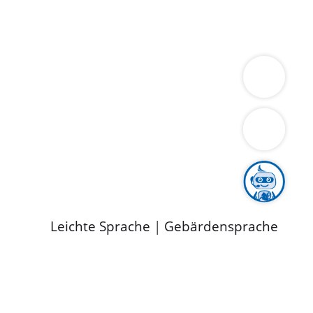
ung
Wirtschaft
Gesundheit
Umwelt
limaschutz
Tourismus
Bekanntmachungen
ild
Leichte Sprache
|
Gebärdensprache