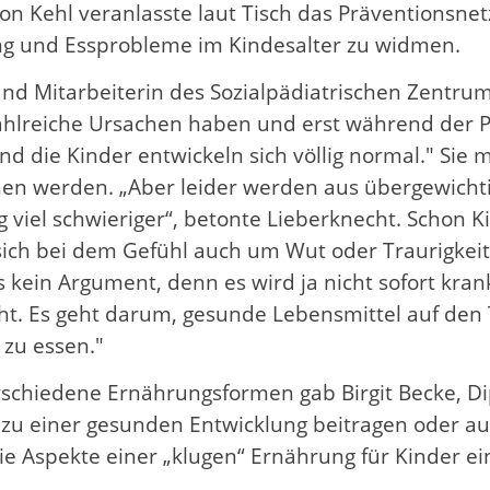
on Kehl veranlasste laut Tisch das Präventionsnet
 und Essprobleme im Kindesalter zu widmen.
d Mitarbeiterin des Sozialpädiatrischen Zentrums
ahlreiche Ursachen haben und erst während der Pu
d die Kinder entwickeln sich völlig normal." Sie
hen werden. „Aber leider werden aus übergewichti
viel schwieriger“, betonte Lieberknecht. Schon 
h bei dem Gefühl auch um Wut oder Traurigkeit h
s kein Argument, denn es wird ja nicht sofort kran
icht. Es geht darum, gesunde Lebensmittel auf den
 zu essen."
verschiedene Ernährungsformen gab Birgit Becke, 
 zu einer gesunden Entwicklung beitragen oder auc
 die Aspekte einer „klugen“ Ernährung für Kinder