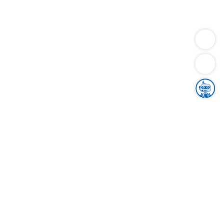
Dienstleistungen
Bauen
Lebensunterhalt & Soziales
Verkehr
Familie
Migration & Integration
Sicherheit & Ordnung
Wirtschaft
Gesundheit
Umwelt
Unsere Ämter
Landkreis & Verwaltung
Der Ortenaukreis
Gesundheit, Sicherheit & Soziales
Bildung
Zuwanderung
Ländlicher Raum
Klimaschutz
Tourismus
Bekanntmachungen
Gleichstellung von Frauen und Männern
Grenzüberschreitende Zusammenarbeit
Kreistag
Kreistagsinformationssystem
Kreisrecht
Kreistagswahl
Karriere
Stellenangebote
Eventkalender
Ausbildung
Studium
Praktikum
Freiwilligendienst
Unser Leitbild