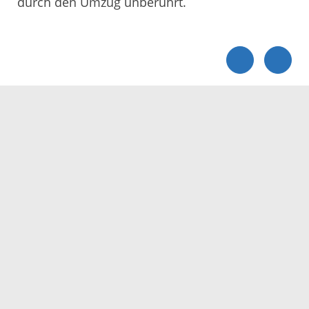
durch den Umzug unberührt.
Servicezeiten
Kontakt
Barrierefreiheit
Impressum
Datenschutz
Fehler melden
Elektronische Kommunikation
Kontakt
Landratsamt Ortenaukreis
Badstraße 20
77652 Offenburg