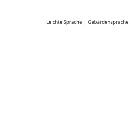
Newsroom
Pressemitteilungen
Öffentliche Zustellungen
Leichte Sprache
|
Gebärdensprache