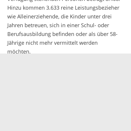
Hinzu kommen 3.633 reine Leistungsbezieher
wie Alleinerziehende, die Kinder unter drei
Jahren betreuen, sich in einer Schul- oder
Berufsausbildung befinden oder als über 58-
Jährige nicht mehr vermittelt werden
möchten.
Im Februar 2017 haben 98 Arbeitssuchende
eine sozialversicherungspflichtige bzw.
selbstständige Erwerbstätigkeit auf dem ersten
Arbeitsmarkt aufgenommen. Hinzu kommen
24 Arbeitsaufnahmen auf dem sogenannten
zweiten Arbeitsmarkt. Insgesamt haben im
Berichtsmonat 122 Arbeitsmarktintegrationen
stattgefunden.