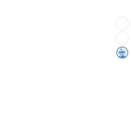
Dienstleistungen
Bauen
Lebensunterhalt & Soziales
Verkehr
Familie
Migration & Integration
Sicherheit & Ordnung
Wirtschaft
Gesundheit
Umwelt
Unsere Ämter
Landkreis & Verwaltung
Der Ortenaukreis
Gesundheit, Sicherheit & Soziales
Bildung
Zuwanderung
Ländlicher Raum
Klimaschutz
Tourismus
Bekanntmachungen
Gleichstellung von Frauen und Männern
Grenzüberschreitende Zusammenarbeit
Kreistag
Kreistagsinformationssystem
Kreisrecht
Kreistagswahl
Karriere
Stellenangebote
Eventkalender
Ausbildung
Studium
Praktikum
Freiwilligendienst
Unser Leitbild