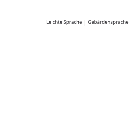
Newsroom
Pressemitteilungen
Öffentliche Zustellungen
Leichte Sprache
|
Gebärdensprache