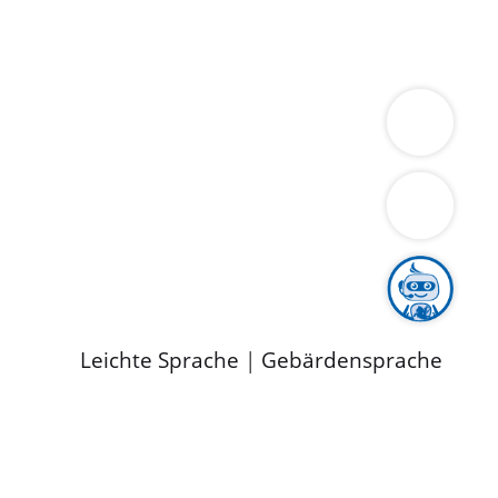
ung
Wirtschaft
Gesundheit
Umwelt
limaschutz
Tourismus
Bekanntmachungen
ild
Leichte Sprache
|
Gebärdensprache