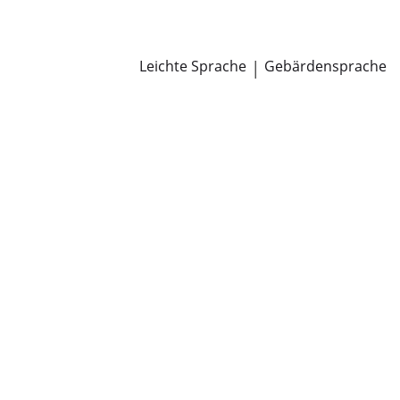
Newsroom
Pressemitteilungen
Öffentliche Zustellungen
Leichte Sprache
|
Gebärdensprache