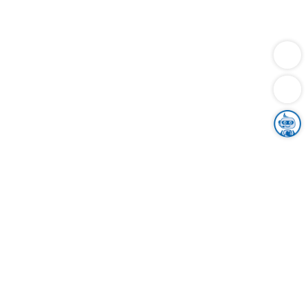
Dienstleistungen
Bauen
Lebensunterhalt & Soziales
Verkehr
Familie
Migration & Integration
Sicherheit & Ordnung
Wirtschaft
Gesundheit
Umwelt
Unsere Ämter
Landkreis & Verwaltung
Der Ortenaukreis
Gesundheit, Sicherheit & Soziales
Bildung
Zuwanderung
Ländlicher Raum
Klimaschutz
Tourismus
Bekanntmachungen
Gleichstellung von Frauen und Männern
Grenzüberschreitende Zusammenarbeit
Kreistag
Kreistagsinformationssystem
Kreisrecht
Kreistagswahl
Karriere
Stellenangebote
Eventkalender
Ausbildung
Studium
Praktikum
Freiwilligendienst
Unser Leitbild