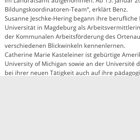
im Landratsamt aufgenommen. Ab 15. Januar 2017
Bildungskoordinatoren-Team“, erklärt Benz.
Susanne Jeschke-Hering begann ihre berufliche
Universität in Magdeburg als Arbeitsvermittleri
der Kommunalen Arbeitsförderung des Ortenaukre
verschiedenen Blickwinkeln kennenlernen.
Catherine Marie Kasteleiner ist gebürtige Ameri
University of Michigan sowie an der Université
bei ihrer neuen Tätigkeit auch auf ihre pädag
Fremdsprache an der Volkshochschule Ortenau, 
Angesiedelt sind die Bildungskoordinatoren im D
haben ihr Büro im Landratsamt in Zimmer 203 A
Susanne Jeschke-Hering: Tel. 0781 805-6287, E-
Catherine Marie Kasteleiner: Tel. 0781 805-6286