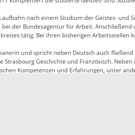
 komplettiert die studierte Geistes- und Sozialw
 Laufbahn nach einem Studium der Geistes- und S
n bei der Bundesagentur für Arbeit. Anschließend 
ises tätig. Bei ihren bisherigen Arbeitsstellen k
kanerin und spricht neben Deutsch auch fließend E
 de Strasbourg Geschichte und Französisch. Neben
ogischen Kompetenzen und Erfahrungen, unter ande
zurückgreifen.
ezernat für Bildung, Jugend, Soziales & Arbeitsfö
 eingerichtet und sind unter folgenden Kontaktda
Mail: susanne.jeschke-hering@ortenaukreis.de
, E-Mail: catherine.kasteleiner@ortenaukreis.de