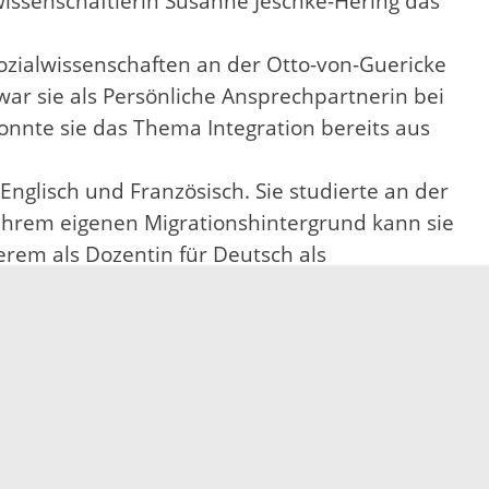
issenschaftlerin Susanne Jeschke-Hering das
ozialwissenschaften an der Otto-von-Guericke
war sie als Persönliche Ansprechpartnerin bei
onnte sie das Thema Integration bereits aus
nglisch und Französisch. Sie studierte an der
 ihrem eigenen Migrationshintergrund kann sie
rem als Dozentin für Deutsch als
rderung beim Amt für Schule und Kultur. Sie
ten zu erreichen: