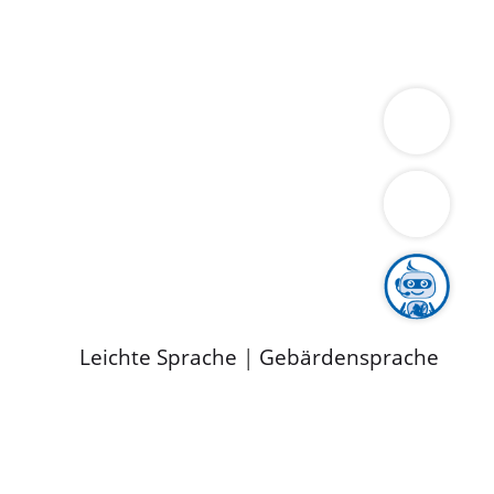
ung
Wirtschaft
Gesundheit
Umwelt
limaschutz
Tourismus
Bekanntmachungen
ild
Leichte Sprache
|
Gebärdensprache