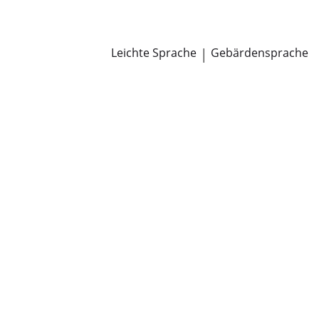
Newsroom
Pressemitteilungen
Öffentliche Zustellungen
Leichte Sprache
|
Gebärdensprache