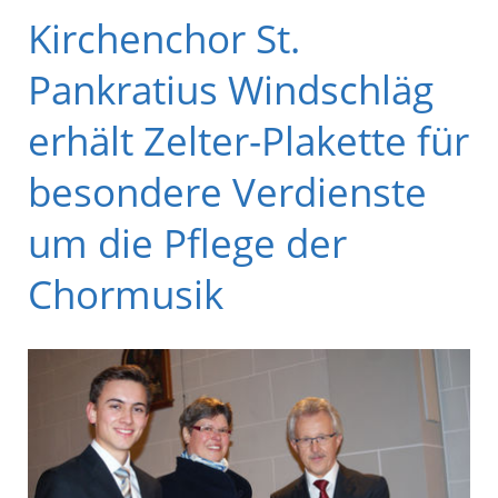
Kirchenchor St.
Pankratius Windschläg
erhält Zelter-Plakette für
besondere Verdienste
um die Pflege der
Chormusik