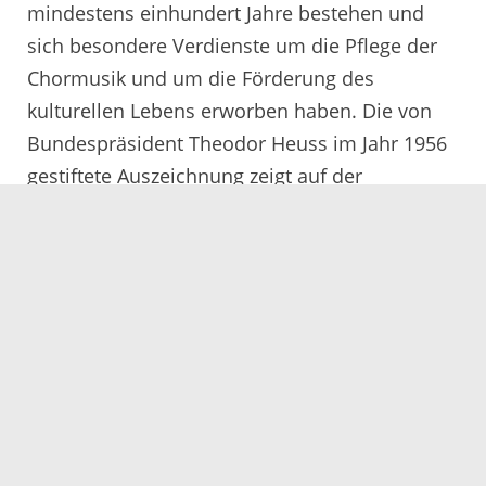
mindestens einhundert Jahre bestehen und
sich besondere Verdienste um die Pflege der
Chormusik und um die Förderung des
kulturellen Lebens erworben haben. Die von
Bundespräsident Theodor Heuss im Jahr 1956
gestiftete Auszeichnung zeigt auf der
Vorderseite Carl Friedrich Zelter, ein deutscher
Musiker, Professor, Musikpädagoge,
Komponist und Dirigent. Unter anderem leitete
er ab 1800 die Singakademie in Berlin und
gründete 1820 das Königliche Institut für
Kirchenmusik. Auf der Rückseite ist der
Bundesadler abgebildet mit der Umschrift „Für
Verdienste um Chorgesang und Volkslied“.