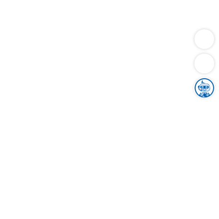
Dienstleistungen
Bauen
Lebensunterhalt & Soziales
Verkehr
Familie
Migration & Integration
Sicherheit & Ordnung
Wirtschaft
Gesundheit
Umwelt
Unsere Ämter
Landkreis & Verwaltung
Der Ortenaukreis
Gesundheit, Sicherheit & Soziales
Bildung
Zuwanderung
Ländlicher Raum
Klimaschutz
Tourismus
Bekanntmachungen
Gleichstellung von Frauen und Männern
Grenzüberschreitende Zusammenarbeit
Kreistag
Kreistagsinformationssystem
Kreisrecht
Kreistagswahl
Karriere
Stellenangebote
Eventkalender
Ausbildung
Studium
Praktikum
Freiwilligendienst
Unser Leitbild