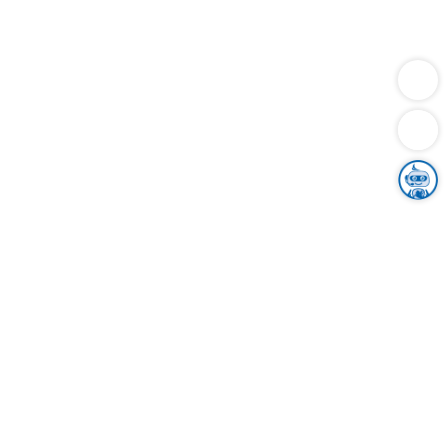
Dienstleistungen
Bauen
Lebensunterhalt & Soziales
Verkehr
Familie
Migration & Integration
Sicherheit & Ordnung
Wirtschaft
Gesundheit
Umwelt
Unsere Ämter
Landkreis & Verwaltung
Der Ortenaukreis
Gesundheit, Sicherheit & Soziales
Bildung
Zuwanderung
Ländlicher Raum
Klimaschutz
Tourismus
Bekanntmachungen
Gleichstellung von Frauen und Männern
Grenzüberschreitende Zusammenarbeit
Kreistag
Kreistagsinformationssystem
Kreisrecht
Kreistagswahl
Karriere
Stellenangebote
Eventkalender
Ausbildung
Studium
Praktikum
Freiwilligendienst
Unser Leitbild