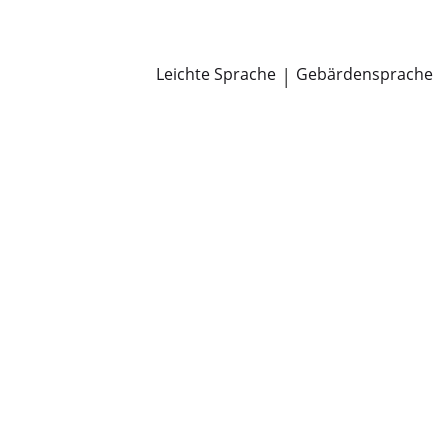
Newsroom
Pressemitteilungen
Öffentliche Zustellungen
Leichte Sprache
|
Gebärdensprache