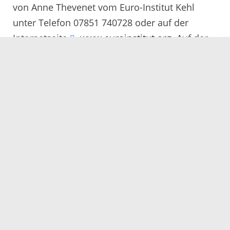
von Anne Thevenet vom Euro-Institut Kehl
unter Telefon 07851 740728 oder auf der
Internetseite
www.euroinstitut.org
. Auf der
Internetseite des Euro-Instituts im Bereich
Fortbildungen/Kommende Veranstaltungen
und Anmeldungen ist auch die Anmeldung
über ein Online-Formular möglich.
Servicezeiten
Kontakt
Barrierefreiheit
Impressum
Datenschutz
Fehler melden
Elektronische Kommunikation