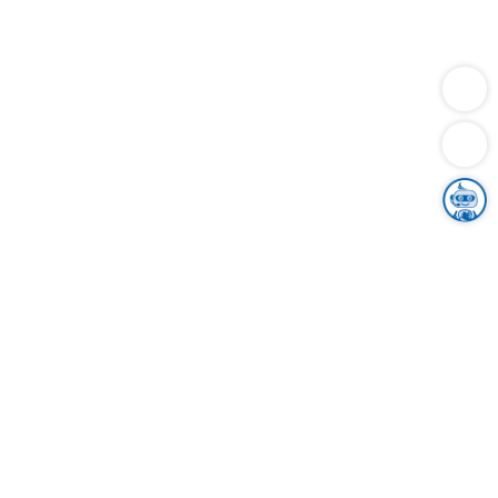
Dienstleistungen
Bauen
Lebensunterhalt & Soziales
Verkehr
Familie
Migration & Integration
Sicherheit & Ordnung
Wirtschaft
Gesundheit
Umwelt
Unsere Ämter
Landkreis & Verwaltung
Der Ortenaukreis
Gesundheit, Sicherheit & Soziales
Bildung
Zuwanderung
Ländlicher Raum
Klimaschutz
Tourismus
Bekanntmachungen
Gleichstellung von Frauen und Männern
Grenzüberschreitende Zusammenarbeit
Kreistag
Kreistagsinformationssystem
Kreisrecht
Kreistagswahl
Karriere
Stellenangebote
Eventkalender
Ausbildung
Studium
Praktikum
Freiwilligendienst
Unser Leitbild