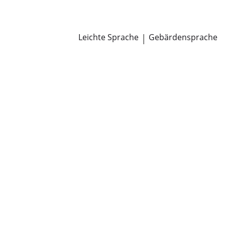
Newsroom
Pressemitteilungen
Öffentliche Zustellungen
Leichte Sprache
|
Gebärdensprache