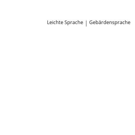
Newsroom
Pressemitteilungen
Öffentliche Zustellungen
Leichte Sprache
|
Gebärdensprache