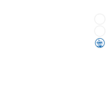
Dienstleistungen
Bauen
Lebensunterhalt & Soziales
Verkehr
Familie
Migration & Integration
Sicherheit & Ordnung
Wirtschaft
Gesundheit
Umwelt
Unsere Ämter
Landkreis & Verwaltung
Der Ortenaukreis
Gesundheit, Sicherheit & Soziales
Bildung
Zuwanderung
Ländlicher Raum
Klimaschutz
Tourismus
Bekanntmachungen
Gleichstellung von Frauen und Männern
Grenzüberschreitende Zusammenarbeit
Kreistag
Kreistagsinformationssystem
Kreisrecht
Kreistagswahl
Karriere
Stellenangebote
Eventkalender
Ausbildung
Studium
Praktikum
Freiwilligendienst
Unser Leitbild