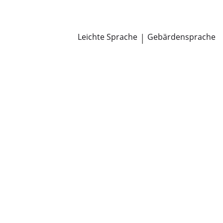
Newsroom
Pressemitteilungen
Öffentliche Zustellungen
Leichte Sprache
|
Gebärdensprache