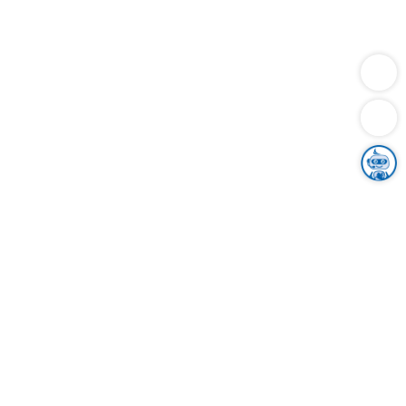
Dienstleistungen
Bauen
Lebensunterhalt & Soziales
Verkehr
Familie
Migration & Integration
Sicherheit & Ordnung
Wirtschaft
Gesundheit
Umwelt
Unsere Ämter
Landkreis & Verwaltung
Der Ortenaukreis
Gesundheit, Sicherheit & Soziales
Bildung
Zuwanderung
Ländlicher Raum
Klimaschutz
Tourismus
Bekanntmachungen
Gleichstellung von Frauen und Männern
Grenzüberschreitende Zusammenarbeit
Kreistag
Kreistagsinformationssystem
Kreisrecht
Kreistagswahl
Karriere
Stellenangebote
Eventkalender
Ausbildung
Studium
Praktikum
Freiwilligendienst
Unser Leitbild