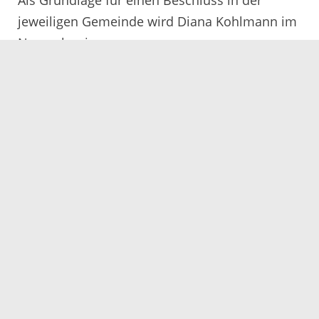
jeweiligen Gemeinde wird Diana Kohlmann im
November in neun
Informationsveranstaltungen alle 51 Städte
und Gemeinden des Ortenaukreises über die
GmbH & Co. KG informieren.
18.10.2016
Servicezeiten
Kontakt
Barrierefreiheit
Impressum
Datenschutz
Fehler melden
Elektronische Kommunikation