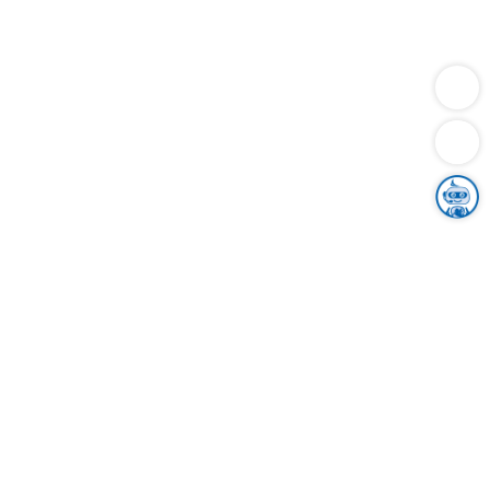
Dienstleistungen
Bauen
Lebensunterhalt & Soziales
Verkehr
Familie
Migration & Integration
Sicherheit & Ordnung
Wirtschaft
Gesundheit
Umwelt
Unsere Ämter
Landkreis & Verwaltung
Der Ortenaukreis
Gesundheit, Sicherheit & Soziales
Bildung
Zuwanderung
Ländlicher Raum
Klimaschutz
Tourismus
Bekanntmachungen
Gleichstellung von Frauen und Männern
Grenzüberschreitende Zusammenarbeit
Kreistag
Kreistagsinformationssystem
Kreisrecht
Kreistagswahl
Karriere
Stellenangebote
Eventkalender
Ausbildung
Studium
Praktikum
Freiwilligendienst
Unser Leitbild