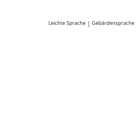
Newsroom
Pressemitteilungen
Öffentliche Zustellungen
Leichte Sprache
|
Gebärdensprache