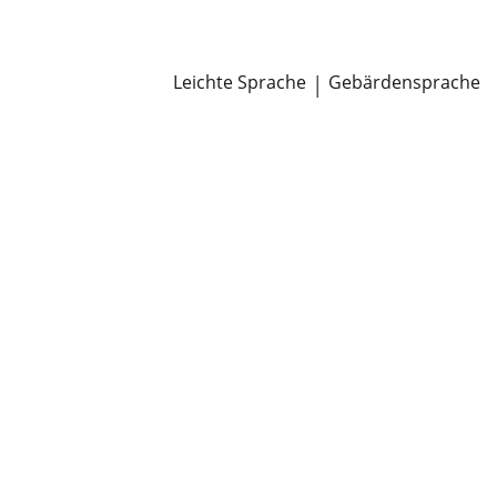
Newsroom
Pressemitteilungen
Öffentliche Zustellungen
Leichte Sprache
|
Gebärdensprache