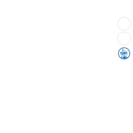
Dienstleistungen
Bauen
Lebensunterhalt & Soziales
Verkehr
Familie
Migration & Integration
Sicherheit & Ordnung
Wirtschaft
Gesundheit
Umwelt
Unsere Ämter
Landkreis & Verwaltung
Der Ortenaukreis
Gesundheit, Sicherheit & Soziales
Bildung
Zuwanderung
Ländlicher Raum
Klimaschutz
Tourismus
Bekanntmachungen
Gleichstellung von Frauen und Männern
Grenzüberschreitende Zusammenarbeit
Kreistag
Kreistagsinformationssystem
Kreisrecht
Kreistagswahl
Karriere
Stellenangebote
Eventkalender
Ausbildung
Studium
Praktikum
Freiwilligendienst
Unser Leitbild