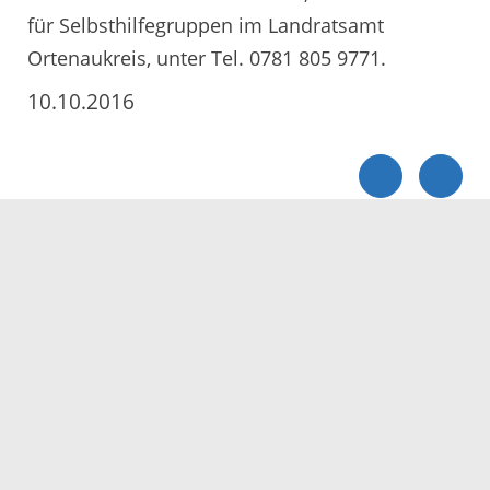
für Selbsthilfegruppen im Landratsamt
Ortenaukreis, unter Tel. 0781 805 9771.
10.10.2016
Servicezeiten
Kontakt
Barrierefreiheit
Impressum
Datenschutz
Fehler melden
Elektronische Kommunikation
Kontakt
Landratsamt Ortenaukreis